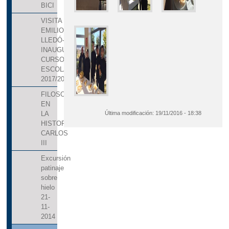
BICI
VISITA
EMILIO
LLEDÓ-
INAUGURACIÓN
CURSO
ESCOLAR
2017/2018.
FILOSOFÍA.10_03_2017_MUJERES
EN
Última modificación:
19/11/2016 - 18:38
LA
HISTORIA_UNIVERSIDAD
CARLOS
III
Excursión
patinaje
sobre
hielo
21-
11-
2014