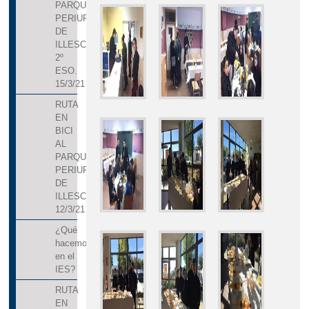
ADMISIÓN DEL ALUMNADO A TRAVÉS DE
PARQUE
PERIURBANO
DELPHOS PAPÁS
DE
ILLESCAS.
FELICITACIÓN NAVIDAD
2º
ESO.
15/3/21
RUTA
EN
BICI
AL
PARQUE
PERIURBANO
DE
ILLESCAS.
12/3/21
¿Qué
hacemos
en el
IES?
RUTA
EN