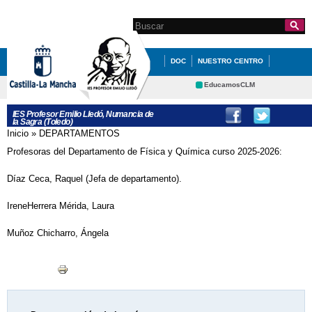
Pasar al
contenido
Search this site
Formulario de
principal
búsqueda
DOC
NUESTRO CENTRO
SECRETARÍA
EDUCACIÓN
EducamosCLM
Delphos
QUÉ HACEMOS
INFÓRMATE
IES Profesor Emilio Lledó, Numancia de
la Sagra (Toledo)
Portal Educación
DEPARTAMENTOS
STEAM
Inicio
»
DEPARTAMENTOS
Se encuentra usted aquí
CRFP
Contacto
Profesoras del Departamento de Física y Química curso 2025-2026:
ERASMUS +
CONSEJO ESCOLAR
Díaz Ceca, Raquel (Jefa de departamento).
CARNET CUERPO SANO Y DESAYUNOS
SALUDABLES
IreneHerrera Mérida, Laura
PROYECTOS
PROYECTOS
Muñoz Chicharro, Ángela
PROYECTOS
VIAJE A LA NIEVE: ANDORRA ENERO
2017