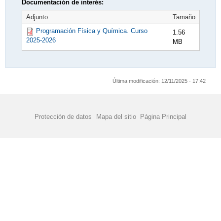
Documentación de interés:
LIBROS CORRESPONDIENTES A LAS
Adjunto
Tamaño
TRAMOS DE BECA. CURSO 2021/2022
Programación Física y Química. Curso
1.56
MATERIALES CURRICULARES PARA EL
2025-2026
MB
CURSO 2021-2022
MATRICULACIÓN
Última modificación:
12/11/2025 - 17:42
FIRST LEGO LEAGUE. TOLEDO 11 DE
FEBRERO DE 2017
Protección de datos
Mapa del sitio
Página Principal
FONDO SOCIAL EUROPEO
UNIVERSIDAD DE CASTILLA-LA MANCHA.
ORIENTACIÓN PARA LA EVAU
VÍDEO PRESENTACIÓN DE NUESTRAS
SECCIONES BILINGÜES
VÍDEO TUTORIAL PROCESO SOLICITUD