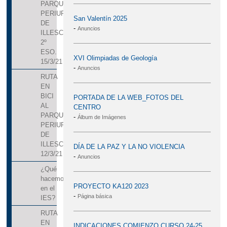
ADMISIÓN DEL ALUMNADO A TRAVÉS DE
PARQUE
PERIURBANO
San Valentín 2025
DELPHOS PAPÁS
DE
-
Anuncios
ILLESCAS.
FELICITACIÓN NAVIDAD
2º
ESO.
XVI Olimpiadas de Geología
15/3/21
-
Anuncios
RUTA
EN
BICI
PORTADA DE LA WEB_FOTOS DEL
AL
CENTRO
PARQUE
-
Álbum de Imágenes
PERIURBANO
DE
ILLESCAS.
DÍA DE LA PAZ Y LA NO VIOLENCIA
12/3/21
-
Anuncios
¿Qué
hacemos
PROYECTO KA120 2023
en el
-
Página básica
IES?
RUTA
EN
INDICACIONES COMIENZO CURSO 24-25