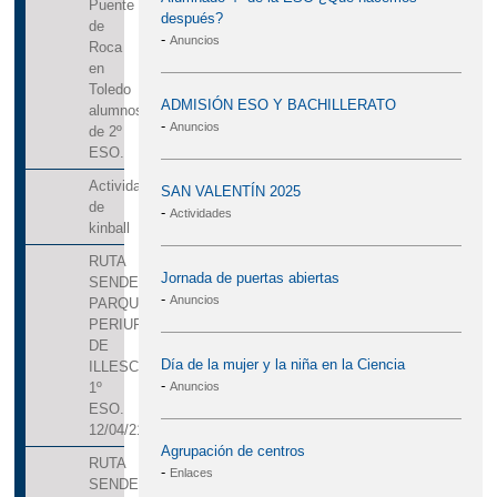
Puente
LIBROS CORRESPONDIENTES A LAS
después?
de
-
Anuncios
Roca
TRAMOS DE BECA. CURSO 2021/2022
en
MATERIALES CURRICULARES PARA EL
Toledo
ADMISIÓN ESO Y BACHILLERATO
alumnos
CURSO 2021-2022
-
Anuncios
de 2º
ESO.
MATRICULACIÓN
Actividades
SAN VALENTÍN 2025
FIRST LEGO LEAGUE. TOLEDO 11 DE
de
-
Actividades
kinball
FEBRERO DE 2017
RUTA
FONDO SOCIAL EUROPEO
Jornada de puertas abiertas
SENDERISMO
-
Anuncios
PARQUE
UNIVERSIDAD DE CASTILLA-LA MANCHA.
PERIURBANO
DE
ORIENTACIÓN PARA LA EVAU
Día de la mujer y la niña en la Ciencia
ILLESCAS.
-
Anuncios
VÍDEO PRESENTACIÓN DE NUESTRAS
1º
ESO.
SECCIONES BILINGÜES
12/04/21
Agrupación de centros
VÍDEO TUTORIAL PROCESO SOLICITUD
RUTA
-
Enlaces
SENDERISMO