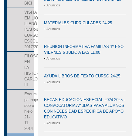
BICI
-
Anuncios
VISITA
EMILIO
MATERIALES CURRICULARES 24-25
LLEDÓ-
-
Anuncios
INAUGURACIÓN
CURSO
ESCOLAR
REUNION INFORMATIVA FAMILIAS 1º ESO
2017/2018.
VIERNES 5 JULIO A LAS 11:00
FILOSOFÍA.10_03_2017_MUJERES
-
Anuncios
EN
LA
HISTORIA_UNIVERSIDAD
AYUDA LIBROS DE TEXTO CURSO 24-25
CARLOS
-
Anuncios
III
Excursión
BECAS EDUCACION ESPECIAL 2024-2025 -
patinaje
CONVOCATORIA AYUDAS PARA ALUMNOS
sobre
CON NECESIDAD ESPECIFICA DE APOYO
hielo
EDUCATIVO
21-
-
11-
Anuncios
2014