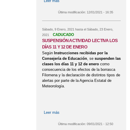
Leer más
sobre Proceso de admisión de
alumnado en ESO y BACHILLERATO
para el curso 2021/2022
Última modificación:
12/01/2021 - 16:35
Sábado, 9 Enero, 2021
hasta el
Sábado, 23 Enero,
CADUCADO
2021
SUSPENSIÓN ACTIVIDAD LECTIVA LOS
DÍAS 11 Y 12 DE ENERO
Según
Instrucciones recibidas por la
Consejería de Educación
, se
suspenden las
clases los días 11 y 12 de enero
como
consecuencia de los efectos de la borrasca
Filomena y la declaración de distintos tipos de
alertas por parte de la Agencia Estatal de
Meteorología.
Leer más
sobre SUSPENSIÓN ACTIVIDAD
LECTIVA LOS DÍAS 11 Y 12 DE
ENERO
Última modificación:
09/01/2021 - 12:50