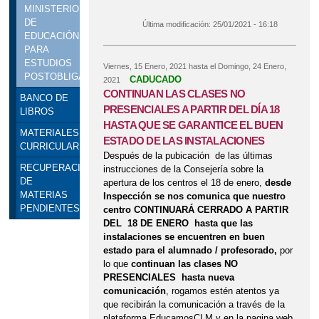
LIBROS CORRESPONDIENTES A LAS
MINISTERIO
CLASES PRESENCIALES EL DÍA 26
DE
DE ENERO
Última modificación:
25/01/2021 - 16:18
TRAMOS DE BECA. CURSO 2021/2022
EDUCACIÓN
PARA
MATERIALES CURRICULARES PARA EL
ESTUDIOS
Viernes, 15 Enero, 2021
hasta el
Domingo, 24 Enero,
POSTOBLIGATORIOS.
CADUCADO
CURSO 2021-2022
2021
CONTINUAN LAS CLASES NO
BANCO DE
MATRICULACIÓN
PRESENCIALES A PARTIR DEL DÍA 18
LIBROS
HASTA QUE SE GARANTICE EL BUEN
FIRST LEGO LEAGUE. TOLEDO 11 DE
MATERIALES
ESTADO DE LAS INSTALACIONES
CURRICULARES
FEBRERO DE 2017
Después de la pubicación de las últimas
RECUPERACIÓN
instrucciones de la Consejería sobre la
FONDO SOCIAL EUROPEO
DE
apertura de los centros el 18 de enero,
desde
MATERIAS
Inspección se nos comunica que nuestro
UNIVERSIDAD DE CASTILLA-LA MANCHA.
PENDIENTES
centro CONTINUARÁ CERRADO A PARTIR
DEL 18 DE ENERO hasta que las
ORIENTACIÓN PARA LA EVAU
instalaciones se encuentren en buen
VÍDEO PRESENTACIÓN DE NUESTRAS
estado para el alumnado / profesorado,
por
lo que
continuan las clases NO
SECCIONES BILINGÜES
PRESENCIALES hasta nueva
comunicación
, rogamos estén atentos ya
VÍDEO TUTORIAL PROCESO SOLICITUD
que recibirán la comunicación a través de la
plataforma EducamosCLM y en la pagina web