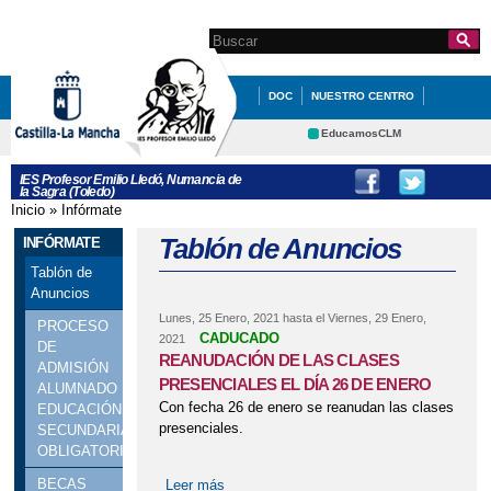
Pasar al
contenido
Search this site
Formulario de
principal
búsqueda
DOC
NUESTRO CENTRO
SECRETARÍA
EDUCACIÓN
EducamosCLM
Delphos
QUÉ HACEMOS
INFÓRMATE
IES Profesor Emilio Lledó, Numancia de
la Sagra (Toledo)
Portal Educación
DEPARTAMENTOS
STEAM
Inicio
»
Infórmate
Se encuentra usted aquí
CRFP
Contacto
Tablón de Anuncios
INFÓRMATE
ERASMUS +
CONSEJO ESCOLAR
Tablón de
CARNET CUERPO SANO Y DESAYUNOS
Anuncios
SALUDABLES
Lunes, 25 Enero, 2021
hasta el
Viernes, 29 Enero,
PROCESO
CADUCADO
2021
DE
PROYECTOS
PROYECTOS
REANUDACIÓN DE LAS CLASES
ADMISIÓN
PRESENCIALES EL DÍA 26 DE ENERO
ALUMNADO
PROYECTOS
Con fecha 26 de enero se reanudan las clases
EDUCACIÓN
presenciales.
VIAJE A LA NIEVE: ANDORRA ENERO
SECUNDARIA
OBLIGATORIA
2017
BECAS
Leer más
sobre REANUDACIÓN DE LAS