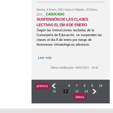
Martes, 5 Enero, 2021
hasta el
Sábado, 16 Enero,
CADUCADO
2021
SUSPENSIÓN DE LAS CLASES
LECTIVAS EL DÍA 8 DE ENERO
Según las Instrucciones recibidas de la
Conserjería de Educación, se suspenden las
clases el día 8 de enero por riesgo de
fenomenos climatológicos adversos.
Leer más
sobre SUSPENSIÓN DE LAS CLASES
LECTIVAS EL DÍA 8 DE ENERO
Última modificación:
05/01/2021 - 15:42
Páginas
‹
…
6
7
8
9
10
primera
12
11
13
14
›
última