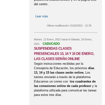
ADMISIÓN DEL ALUMNADO A TRAVÉS DE
del centro .
DELPHOS PAPÁS
Leer más
sobre CONTINUAN LAS CLASES NO
FELICITACIÓN NAVIDAD
PRESENCIALES A PARTIR DEL DÍA
18 HASTA QUE SE GARANTICE EL
Última modificación:
01/02/2021 - 21:35
BUEN ESTADO DE LAS
INSTALACIONES
Martes, 12 Enero, 2021
hasta el
Sábado, 16 Enero,
CADUCADO
2021
SUSPENDIDAS CLASES
PRESENCIALES 13, 14 Y 15 DE ENERO,
LAS CLASES SERÁN ONLINE
Según instrucciones recibidas por la
Consejería de Educación, los próximos
días
13, 14 y 15 las clases serán online.
Los
tutores enviarán a través de la plataforma
Educamos un correo con
los cuadrantes de
las conexiones online de cada profesor
y la
plataforma utilizada para comunicar las tareas
para estos tres días.