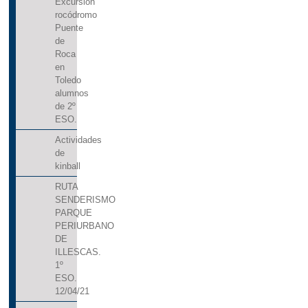
Excursión
ADMISIÓN DEL ALUMNADO A TRAVÉS DE
rocódromo
DELPHOS PAPÁS
Puente
de
FELICITACIÓN NAVIDAD
Roca
en
Toledo
alumnos
de 2º
ESO.
Actividades
de
kinball
RUTA
SENDERISMO
PARQUE
PERIURBANO
DE
ILLESCAS.
1º
ESO.
12/04/21