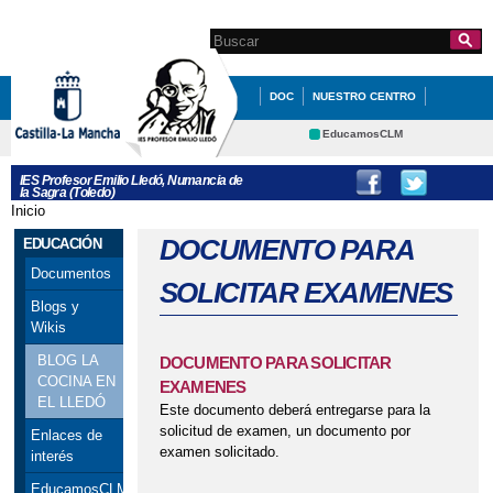
Pasar al
contenido
Search this site
Formulario de
principal
búsqueda
DOC
NUESTRO CENTRO
SECRETARÍA
EDUCACIÓN
EducamosCLM
Delphos
QUÉ HACEMOS
INFÓRMATE
IES Profesor Emilio Lledó, Numancia de
la Sagra (Toledo)
Portal Educación
DEPARTAMENTOS
STEAM
Inicio
Se encuentra usted aquí
CRFP
Contacto
DOCUMENTO PARA
EDUCACIÓN
ERASMUS +
CONSEJO ESCOLAR
Documentos
CARNET CUERPO SANO Y DESAYUNOS
SOLICITAR EXAMENES
Blogs y
SALUDABLES
Wikis
PROYECTOS
PROYECTOS
BLOG LA
DOCUMENTO PARA SOLICITAR
COCINA EN
EXAMENES
PROYECTOS
EL LLEDÓ
Este documento deberá entregarse para la
solicitud de examen, un documento por
VIAJE A LA NIEVE: ANDORRA ENERO
Enlaces de
examen solicitado.
interés
2017
EducamosCLM: